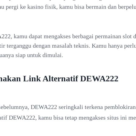
au pergi ke kasino fisik, kamu bisa bermain dan berp
222, kamu dapat mengakses berbagai permainan slot da
tir terganggu dengan masalah teknis. Kamu hanya per
muanya siap untuk dimulai.
nakan Link Alternatif DEWA222
 sebelumnya, DEWA222 seringkali terkena pemblokiran
atif DEWA222, kamu bisa tetap mengakses situs ini me