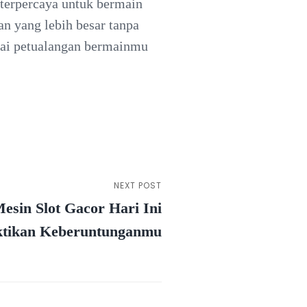
e terpercaya untuk bermain
n yang lebih besar tanpa
lai petualangan bermainmu
NEXT POST
sin Slot Gacor Hari Ini
ktikan Keberuntunganmu