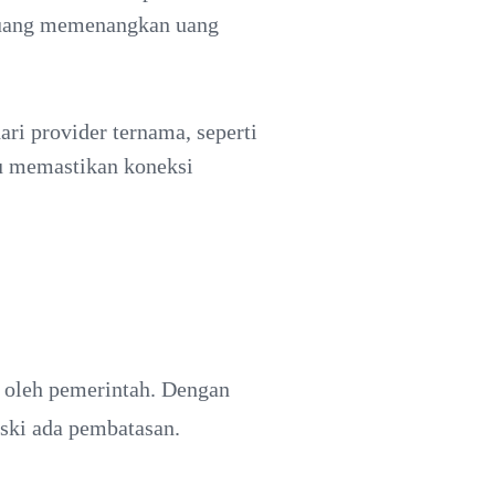
eluang memenangkan uang
ri provider ternama, seperti
lu memastikan koneksi
 oleh pemerintah. Dengan
ski ada pembatasan.