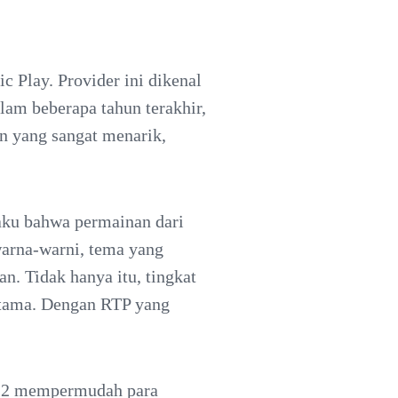
c Play. Provider ini dikenal
lam beberapa tahun terakhir,
n yang sangat menarik,
aku bahwa permainan dari
warna-warni, tema yang
n. Tidak hanya itu, tingkat
 utama. Dengan RTP yang
222 mempermudah para