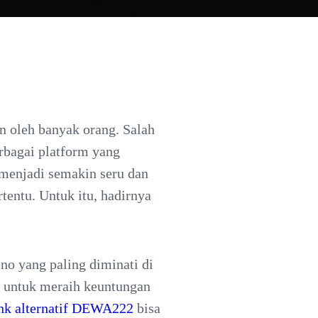
an oleh banyak orang. Salah
erbagai platform yang
menjadi semakin seru dan
tentu. Untuk itu, hadirnya
ino yang paling diminati di
 untuk meraih keuntungan
ink alternatif DEWA222
bisa