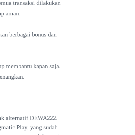
emua transaksi dilakukan
ap aman.
kan berbagai bonus dan
ap membantu kapan saja.
enangkan.
nk alternatif DEWA222.
gmatic Play, yang sudah