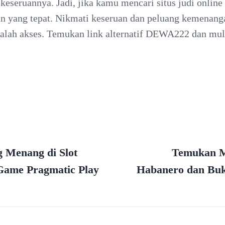
 keseruannya. Jadi, jika kamu mencari situs judi onlin
n yang tepat. Nikmati keseruan dan peluang kemenanga
salah akses. Temukan link alternatif DEWA222 dan mu
Next
 Menang di Slot
Temukan Me
Post
Game Pragmatic Play
Habanero dan Bu