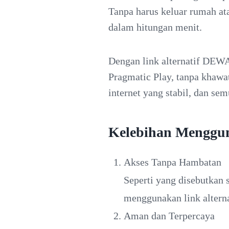
Tanpa harus keluar rumah at
dalam hitungan menit.
Dengan link alternatif DEWA
Pragmatic Play, tanpa khawa
internet yang stabil, dan se
Kelebihan Menggu
Akses Tanpa Hambatan
Seperti yang disebutkan
menggunakan link altern
Aman dan Terpercaya