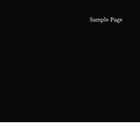
Sample Page