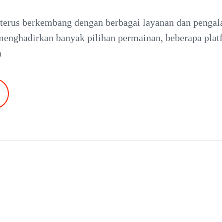
 terus berkembang dengan berbagai layanan dan penga
 menghadirkan banyak pilihan permainan, beberapa pla
n
EUNTUNGAN
ENJADI
EMBER
P
AMPIONTOGEL
NTUK
ENGGEMAR
ABANERO