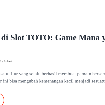
NTUK
ECINTA
AME
ABANERO
a di Slot TOTO: Game Mana 
 By
Admin
 satu fitur yang selalu berhasil membuat pemain bersem
 ini bisa mengubah kemenangan kecil menjadi sesuatu 
ULTIPLIER
ILA