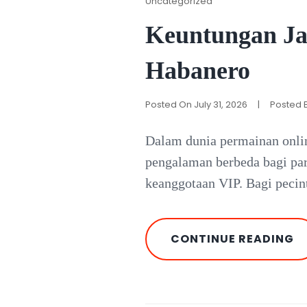
Cat
Uncategorized
Links
Keuntungan Ja
Habanero
Posted On
July 31, 2026
|
Posted 
Dalam dunia permainan onli
pengalaman berbeda bagi par
keanggotaan VIP. Bagi peci
K
CONTINUE READING
J
M
VI
S