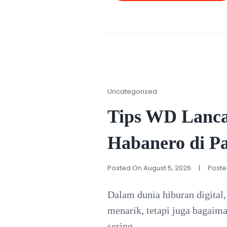
S
G
M
Y
J
D
P
Cat
Uncategorized
Links
Tips WD Lanca
Habanero di P
Posted On
August 5, 2026
|
Poste
Dalam dunia hiburan digital
menarik, tetapi juga bagaim
sering