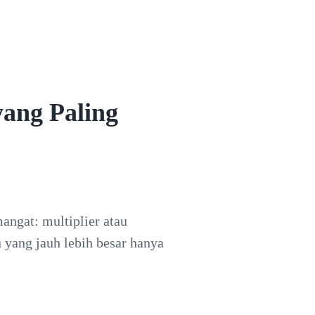
yang Paling
angat: multiplier atau
yang jauh lebih besar hanya