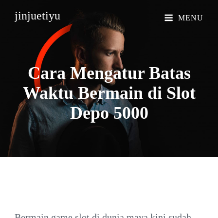
jinjuetiyu
MENU
Cara Mengatur Batas
Waktu Bermain di Slot
Depo
5000
Bermain game slot di dunia maya kini sudah