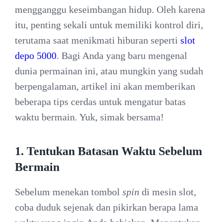
mengganggu keseimbangan hidup. Oleh karena
itu, penting sekali untuk memiliki kontrol diri,
terutama saat menikmati hiburan seperti
slot
depo 5000
. Bagi Anda yang baru mengenal
dunia permainan ini, atau mungkin yang sudah
berpengalaman, artikel ini akan memberikan
beberapa tips cerdas untuk mengatur batas
waktu bermain. Yuk, simak bersama!
1. Tentukan Batasan Waktu Sebelum
Bermain
Sebelum menekan tombol
spin
di mesin slot,
coba duduk sejenak dan pikirkan berapa lama