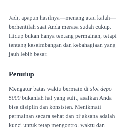
Jadi, apapun hasilnya—menang atau kalah—
berhentilah saat Anda merasa sudah cukup.
Hidup bukan hanya tentang permainan, tetapi
tentang keseimbangan dan kebahagiaan yang
jauh lebih besar.
Penutup
Mengatur batas waktu bermain di
slot depo
5000
bukanlah hal yang sulit, asalkan Anda
bisa disiplin dan konsisten. Menikmati
permainan secara sehat dan bijaksana adalah
kunci untuk tetap mengontrol waktu dan