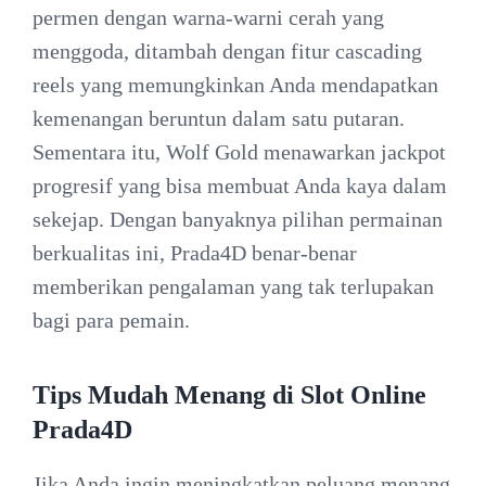
permen dengan warna-warni cerah yang
menggoda, ditambah dengan fitur cascading
reels yang memungkinkan Anda mendapatkan
kemenangan beruntun dalam satu putaran.
Sementara itu, Wolf Gold menawarkan jackpot
progresif yang bisa membuat Anda kaya dalam
sekejap. Dengan banyaknya pilihan permainan
berkualitas ini, Prada4D benar-benar
memberikan pengalaman yang tak terlupakan
bagi para pemain.
Tips Mudah Menang di Slot Online
Prada4D
Jika Anda ingin meningkatkan peluang menang