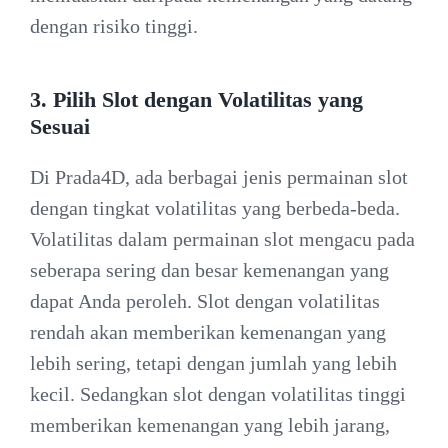
dengan risiko tinggi.
3. Pilih Slot dengan Volatilitas yang
Sesuai
Di Prada4D, ada berbagai jenis permainan slot
dengan tingkat volatilitas yang berbeda-beda.
Volatilitas dalam permainan slot mengacu pada
seberapa sering dan besar kemenangan yang
dapat Anda peroleh. Slot dengan volatilitas
rendah akan memberikan kemenangan yang
lebih sering, tetapi dengan jumlah yang lebih
kecil. Sedangkan slot dengan volatilitas tinggi
memberikan kemenangan yang lebih jarang,