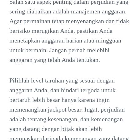
Salah satu aspek penting dalam perjudian yang
sering diabaikan adalah manajemen anggaran.
Agar permainan tetap menyenangkan dan tidak
berisiko merugikan Anda, pastikan Anda
menetapkan anggaran harian atau mingguan
untuk bermain. Jangan pernah melebihi
anggaran yang telah Anda tentukan.
Pilihlah level taruhan yang sesuai dengan
anggaran Anda, dan hindari tergoda untuk
bertaruh lebih besar hanya karena ingin
memenangkan jackpot besar. Ingat, perjudian
adalah tentang kesenangan, dan kemenangan
yang datang dengan bijak akan lebih
memuaskan daripada kemenangan yang datang