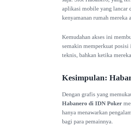
aplikasi mobile yang lancar
kenyamanan rumah mereka at
Kemudahan akses ini memb
semakin memperkuat posisi 
teknis, bahkan ketika merek
Kesimpulan: Habane
Dengan grafis yang memukau, 
Habanero di IDN Poker
mem
hanya menawarkan pengalama
bagi para pemainnya.