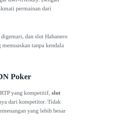
ikmati permainan dari
 digemari, dan slot Habanero
g memuaskan tanpa kendala
IDN Poker
a RTP yang kompetitif,
slot
 dari kompetitor. Tidak
emenangan yang lebih besar