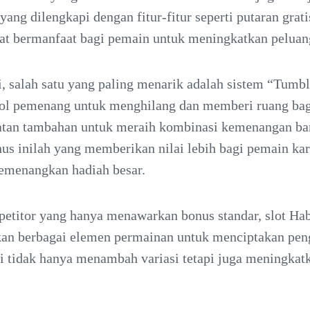
yang dilengkapi dengan fitur-fitur seperti putaran grati
ngat bermanfaat bagi pemain untuk meningkatkan pelu
ini, salah satu yang paling menarik adalah sistem “Tumb
l pemenang untuk menghilang dan memberi ruang bagi
tan tambahan untuk meraih kombinasi kemenangan ba
onus inilah yang memberikan nilai lebih bagi pemain k
emenangkan hadiah besar.
etitor yang hanya menawarkan bonus standar, slot Hab
an berbagai elemen permainan untuk menciptakan peng
ni tidak hanya menambah variasi tetapi juga meningka