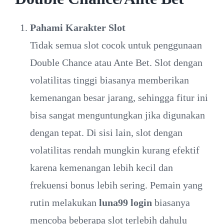
Pahami Karakter Slot
Tidak semua slot cocok untuk penggunaan
Double Chance atau Ante Bet. Slot dengan
volatilitas tinggi biasanya memberikan
kemenangan besar jarang, sehingga fitur ini
bisa sangat menguntungkan jika digunakan
dengan tepat. Di sisi lain, slot dengan
volatilitas rendah mungkin kurang efektif
karena kemenangan lebih kecil dan
frekuensi bonus lebih sering. Pemain yang
rutin melakukan
luna99 login
biasanya
mencoba beberapa slot terlebih dahulu