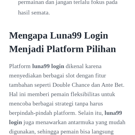
permainan dan jangan terlalu fokus pada
hasil semata.
Mengapa Luna99 Login
Menjadi Platform Pilihan
Platform
luna99 login
dikenal karena
menyediakan berbagai slot dengan fitur
tambahan seperti Double Chance dan Ante Bet.
Hal ini memberi pemain fleksibilitas untuk
mencoba berbagai strategi tanpa harus
berpindah-pindah platform. Selain itu,
luna99
login
juga menawarkan antarmuka yang mudah
digunakan, sehingga pemain bisa langsung