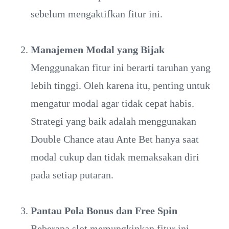
sebelum mengaktifkan fitur ini.
Manajemen Modal yang Bijak
Menggunakan fitur ini berarti taruhan yang
lebih tinggi. Oleh karena itu, penting untuk
mengatur modal agar tidak cepat habis.
Strategi yang baik adalah menggunakan
Double Chance atau Ante Bet hanya saat
modal cukup dan tidak memaksakan diri
pada setiap putaran.
Pantau Pola Bonus dan Free Spin
Beberapa slot memungkinkan fitur ini