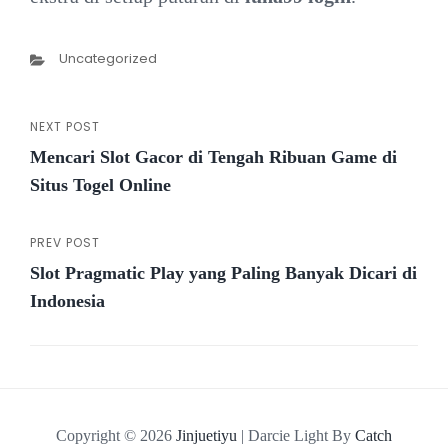
Categories
Uncategorized
NEXT POST
Post
Next
Mencari Slot Gacor di Tengah Ribuan Game di
Post
navigation
Situs Togel Online
PREV POST
Previous
Slot Pragmatic Play yang Paling Banyak Dicari di
Post
Indonesia
Copyright © 2026
Jinjuetiyu
|
Darcie Light By
Catch