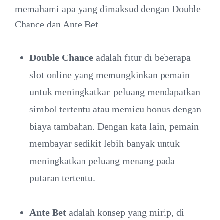
memahami apa yang dimaksud dengan Double
Chance dan Ante Bet.
Double Chance
adalah fitur di beberapa
slot online yang memungkinkan pemain
untuk meningkatkan peluang mendapatkan
simbol tertentu atau memicu bonus dengan
biaya tambahan. Dengan kata lain, pemain
membayar sedikit lebih banyak untuk
meningkatkan peluang menang pada
putaran tertentu.
Ante Bet
adalah konsep yang mirip, di