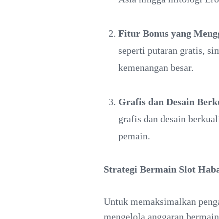
Fitur Bonus yang Meng
seperti putaran gratis, 
kemenangan besar.
Grafis dan Desain Berku
grafis dan desain berku
pemain.
Strategi Bermain Slot H
Untuk memaksimalkan pengal
mengelola anggaran bermain