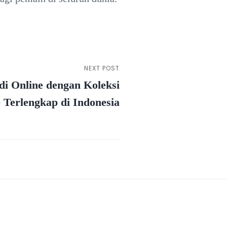
NEXT POST
di Online dengan Koleksi
Terlengkap di Indonesia