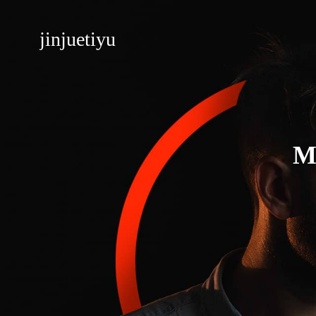
jinjuetiyu
M