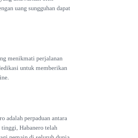
engan uang sungguhan dapat
ang menikmati perjalanan
 dedikasi untuk memberikan
ine.
ero adalah perpaduan antara
tinggi, Habanero telah
gi pemain di seluruh dunia.