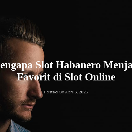
engapa Slot Habanero Menja
Favorit di Slot
Online
Posted On
April 6, 2025