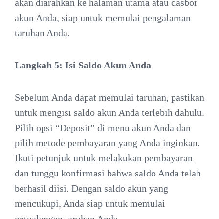
akan diarahkan ke halaman utama atau dasbor
akun Anda, siap untuk memulai pengalaman
taruhan Anda.
Langkah 5: Isi Saldo Akun Anda
Sebelum Anda dapat memulai taruhan, pastikan
untuk mengisi saldo akun Anda terlebih dahulu.
Pilih opsi “Deposit” di menu akun Anda dan
pilih metode pembayaran yang Anda inginkan.
Ikuti petunjuk untuk melakukan pembayaran
dan tunggu konfirmasi bahwa saldo Anda telah
berhasil diisi. Dengan saldo akun yang
mencukupi, Anda siap untuk memulai
petualangan taruhan Anda.