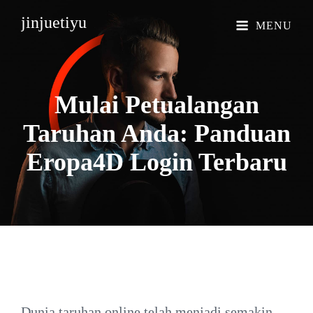
jinjuetiyu
MENU
Mulai Petualangan
Taruhan Anda: Panduan
Eropa4D Login
Terbaru
Dunia taruhan online telah menjadi semakin