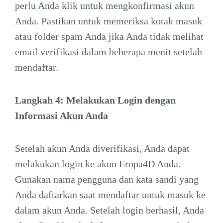
perlu Anda klik untuk mengkonfirmasi akun
Anda. Pastikan untuk memeriksa kotak masuk
atau folder spam Anda jika Anda tidak melihat
email verifikasi dalam beberapa menit setelah
mendaftar.
Langkah 4: Melakukan Login dengan
Informasi Akun Anda
Setelah akun Anda diverifikasi, Anda dapat
melakukan login ke akun Eropa4D Anda.
Gunakan nama pengguna dan kata sandi yang
Anda daftarkan saat mendaftar untuk masuk ke
dalam akun Anda. Setelah login berhasil, Anda