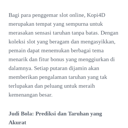
Bagi para penggemar slot online, Kopi4D
merupakan tempat yang sempurna untuk
merasakan sensasi taruhan tanpa batas. Dengan
koleksi slot yang beragam dan mengasyikkan,
pemain dapat menemukan berbagai tema
menarik dan fitur bonus yang menggiurkan di
dalamnya. Setiap putaran dijamin akan
memberikan pengalaman taruhan yang tak
terlupakan dan peluang untuk meraih
kemenangan besar.
Judi Bola: Prediksi dan Taruhan yang
Akurat