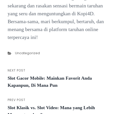
sekarang dan rasakan sensasi bermain taruhan
yang seru dan menguntungkan di Kopi4D.
Bersama-sama, mari berkumpul, bertaruh, dan
menang bersama di platform taruhan online
terpercaya ini!
Categories
Uncategorized
NEXT POST
Post
Next
Slot Gacor Mobile: Mainkan Favorit Anda
Post
navigation
Kapanpun, Di Mana Pun
PREV POST
Previous
Slot Klasik vs. Slot Video: Mana yang Lebih
Post