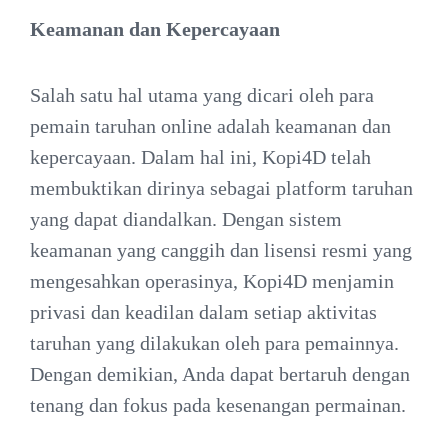
Keamanan dan Kepercayaan
Salah satu hal utama yang dicari oleh para
pemain taruhan online adalah keamanan dan
kepercayaan. Dalam hal ini, Kopi4D telah
membuktikan dirinya sebagai platform taruhan
yang dapat diandalkan. Dengan sistem
keamanan yang canggih dan lisensi resmi yang
mengesahkan operasinya, Kopi4D menjamin
privasi dan keadilan dalam setiap aktivitas
taruhan yang dilakukan oleh para pemainnya.
Dengan demikian, Anda dapat bertaruh dengan
tenang dan fokus pada kesenangan permainan.