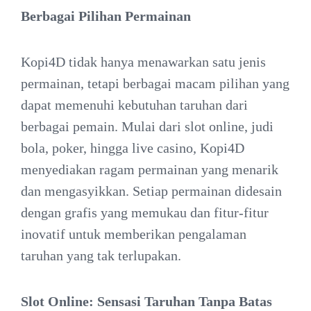
Berbagai Pilihan Permainan
Kopi4D tidak hanya menawarkan satu jenis
permainan, tetapi berbagai macam pilihan yang
dapat memenuhi kebutuhan taruhan dari
berbagai pemain. Mulai dari slot online, judi
bola, poker, hingga live casino, Kopi4D
menyediakan ragam permainan yang menarik
dan mengasyikkan. Setiap permainan didesain
dengan grafis yang memukau dan fitur-fitur
inovatif untuk memberikan pengalaman
taruhan yang tak terlupakan.
Slot Online: Sensasi Taruhan Tanpa Batas