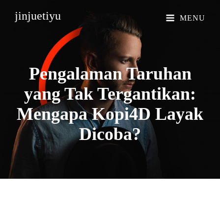
jinjuetiyu
MENU
Pengalaman Taruhan
yang Tak Tergantikan:
Mengapa Kopi4D Layak
Dicoba?