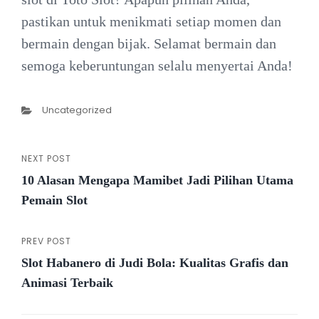
pastikan untuk menikmati setiap momen dan
bermain dengan bijak. Selamat bermain dan
semoga keberuntungan selalu menyertai Anda!
Categories
Uncategorized
NEXT POST
Post
Next
10 Alasan Mengapa Mamibet Jadi Pilihan Utama
Post
navigation
Pemain Slot
PREV POST
Previous
Slot Habanero di Judi Bola: Kualitas Grafis dan
Post
Animasi Terbaik