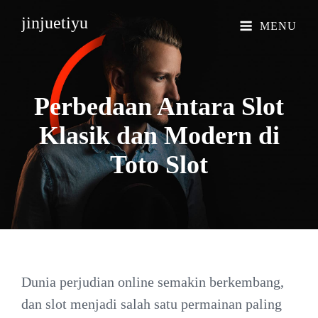
jinjuetiyu
MENU
Perbedaan Antara Slot
Klasik dan Modern di
Toto
Slot
Dunia perjudian online semakin berkembang,
dan slot menjadi salah satu permainan paling