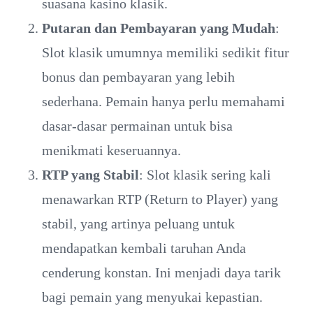
suasana kasino klasik.
Putaran dan Pembayaran yang Mudah
:
Slot klasik umumnya memiliki sedikit fitur
bonus dan pembayaran yang lebih
sederhana. Pemain hanya perlu memahami
dasar-dasar permainan untuk bisa
menikmati keseruannya.
RTP yang Stabil
: Slot klasik sering kali
menawarkan RTP (Return to Player) yang
stabil, yang artinya peluang untuk
mendapatkan kembali taruhan Anda
cenderung konstan. Ini menjadi daya tarik
bagi pemain yang menyukai kepastian.