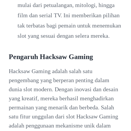
mulai dari petualangan, mitologi, hingga
film dan serial TV. Ini memberikan pilihan
tak terbatas bagi pemain untuk menemukan
slot yang sesuai dengan selera mereka.
Pengaruh Hacksaw Gaming
Hacksaw Gaming adalah salah satu
pengembang yang berperan penting dalam
dunia slot modern. Dengan inovasi dan desain
yang kreatif, mereka berhasil menghadirkan
permainan yang menarik dan berbeda. Salah
satu fitur unggulan dari slot Hacksaw Gaming
adalah penggunaan mekanisme unik dalam