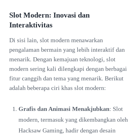
Slot Modern: Inovasi dan
Interaktivitas
Di sisi lain, slot modern menawarkan
pengalaman bermain yang lebih interaktif dan
menarik. Dengan kemajuan teknologi, slot
modern sering kali dilengkapi dengan berbagai
fitur canggih dan tema yang menarik. Berikut
adalah beberapa ciri khas slot modern:
Grafis dan Animasi Menakjubkan
: Slot
modern, termasuk yang dikembangkan oleh
Hacksaw Gaming, hadir dengan desain