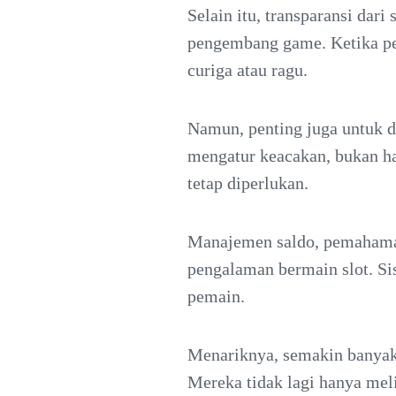
Selain itu, transparansi da
pengembang game. Ketika pe
curiga atau ragu.
Namun, penting juga untuk 
mengatur keacakan, bukan ha
tetap diperlukan.
Manajemen saldo, pemahaman
pengalaman bermain slot. Si
pemain.
Menariknya, semakin banya
Mereka tidak lagi hanya mel