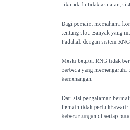
Jika ada ketidaksesuaian, si
Bagi pemain, memahami konse
tentang slot. Banyak yang me
Padahal, dengan sistem RNG y
Meski begitu, RNG tidak bera
berbeda yang memengaruhi p
kemenangan.
Dari sisi pengalaman bermai
Pemain tidak perlu khawatir
keberuntungan di setiap puta