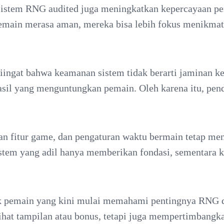
ri sistem RNG audited juga meningkatkan kepercayaan p
main merasa aman, mereka bisa lebih fokus menikmati
diingat bahwa keamanan sistem tidak berarti jaminan
sil yang menguntungkan pemain. Oleh karena itu, pen
 fitur game, dan pengaturan waktu bermain tetap menj
stem yang adil hanya memberikan fondasi, sementara ke
k pemain yang kini mulai memahami pentingnya RNG 
ihat tampilan atau bonus, tetapi juga mempertimbangk