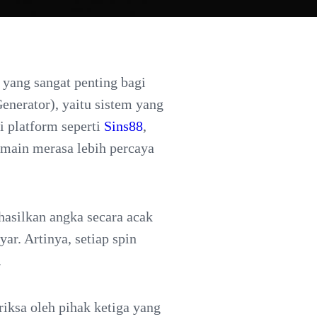
 yang sangat penting bagi
nerator), yaitu sistem yang
i platform seperti
Sins88
,
main merasa lebih percaya
hasilkan angka secara acak
ar. Artinya, setiap spin
.
riksa oleh pihak ketiga yang