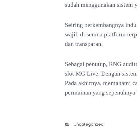
sudah menggunakan sistem y
Seiring berkembangnya indust
wajib di semua platform ter
dan transparan.
Sebagai penutup, RNG audite
slot MG Live. Dengan sistem
Pada akhirnya, memahami car
permainan yang sepenuhnya 
Categories
Uncategorized