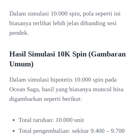
Dalam simulasi 10.000 spin, pola seperti ini
biasanya terlihat lebih jelas dibanding sesi
pendek.
Hasil Simulasi 10K Spin (Gambaran
Umum)
Dalam simulasi hipotetis 10.000 spin pada
Ocean Saga, hasil yang biasanya muncul bisa
digambarkan seperti berikut:
Total taruhan: 10.000 unit
Total pengembalian: sekitar 9.400 – 9.700