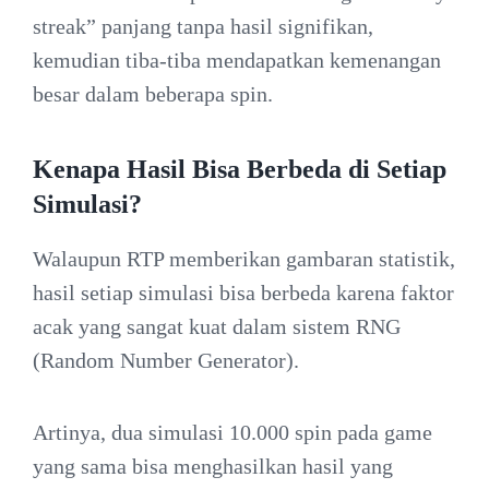
streak” panjang tanpa hasil signifikan,
kemudian tiba-tiba mendapatkan kemenangan
besar dalam beberapa spin.
Kenapa Hasil Bisa Berbeda di Setiap
Simulasi?
Walaupun RTP memberikan gambaran statistik,
hasil setiap simulasi bisa berbeda karena faktor
acak yang sangat kuat dalam sistem RNG
(Random Number Generator).
Artinya, dua simulasi 10.000 spin pada game
yang sama bisa menghasilkan hasil yang