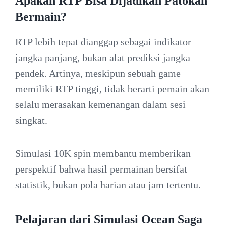
Apakah RTP Bisa Dijadikan Patokan
Bermain?
RTP lebih tepat dianggap sebagai indikator
jangka panjang, bukan alat prediksi jangka
pendek. Artinya, meskipun sebuah game
memiliki RTP tinggi, tidak berarti pemain akan
selalu merasakan kemenangan dalam sesi
singkat.
Simulasi 10K spin membantu memberikan
perspektif bahwa hasil permainan bersifat
statistik, bukan pola harian atau jam tertentu.
Pelajaran dari Simulasi Ocean Saga