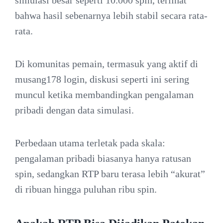
bahwa hasil sebenarnya lebih stabil secara rata-
rata.
Di komunitas pemain, termasuk yang aktif di
musang178 login
, diskusi seperti ini sering
muncul ketika membandingkan pengalaman
pribadi dengan data simulasi.
Perbedaan utama terletak pada skala:
pengalaman pribadi biasanya hanya ratusan
spin, sedangkan RTP baru terasa lebih “akurat”
di ribuan hingga puluhan ribu spin.