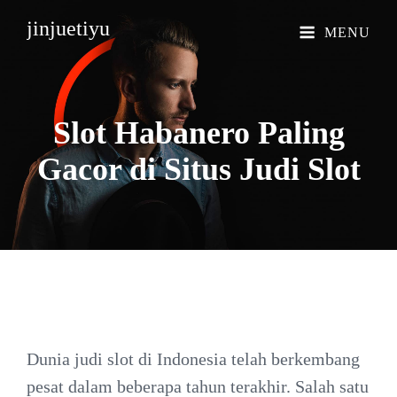
jinjuetiyu
MENU
Slot Habanero Paling
Gacor di Situs Judi
Slot
Dunia judi slot di Indonesia telah berkembang
pesat dalam beberapa tahun terakhir. Salah satu