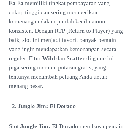
Fa Fa
memiliki tingkat pembayaran yang
cukup tinggi dan sering memberikan
kemenangan dalam jumlah kecil namun
konsisten. Dengan RTP (Return to Player) yang
baik, slot ini menjadi favorit banyak pemain
yang ingin mendapatkan kemenangan secara
reguler. Fitur
Wild
dan
Scatter
di game ini
juga sering memicu putaran gratis, yang
tentunya menambah peluang Anda untuk
menang besar.
Jungle Jim: El Dorado
Slot
Jungle Jim: El Dorado
membawa pemain