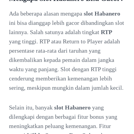
Ada beberapa alasan mengapa
slot Habanero
ini bisa dianggap lebih gacor dibandingkan slot
lainnya. Salah satunya adalah tingkat
RTP
yang tinggi. RTP atau Return to Player adalah
persentase rata-rata dari taruhan yang
dikembalikan kepada pemain dalam jangka
waktu yang panjang. Slot dengan RTP tinggi
cenderung memberikan kemenangan lebih
sering, meskipun mungkin dalam jumlah kecil.
Selain itu, banyak
slot Habanero
yang
dilengkapi dengan berbagai fitur bonus yang
meningkatkan peluang kemenangan. Fitur