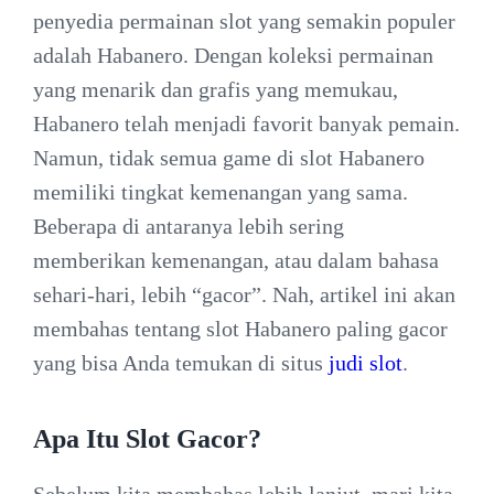
penyedia permainan slot yang semakin populer
adalah Habanero. Dengan koleksi permainan
yang menarik dan grafis yang memukau,
Habanero telah menjadi favorit banyak pemain.
Namun, tidak semua game di slot Habanero
memiliki tingkat kemenangan yang sama.
Beberapa di antaranya lebih sering
memberikan kemenangan, atau dalam bahasa
sehari-hari, lebih “gacor”. Nah, artikel ini akan
membahas tentang slot Habanero paling gacor
yang bisa Anda temukan di situs
judi slot
.
Apa Itu Slot Gacor?
Sebelum kita membahas lebih lanjut, mari kita