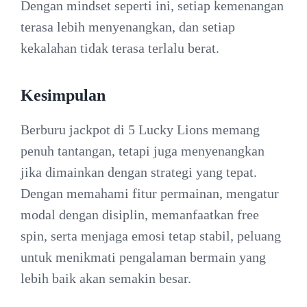
Dengan mindset seperti ini, setiap kemenangan
terasa lebih menyenangkan, dan setiap
kekalahan tidak terasa terlalu berat.
Kesimpulan
Berburu jackpot di 5 Lucky Lions memang
penuh tantangan, tetapi juga menyenangkan
jika dimainkan dengan strategi yang tepat.
Dengan memahami fitur permainan, mengatur
modal dengan disiplin, memanfaatkan free
spin, serta menjaga emosi tetap stabil, peluang
untuk menikmati pengalaman bermain yang
lebih baik akan semakin besar.