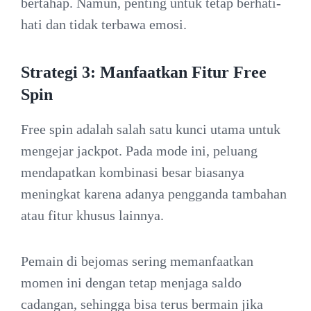
bertahap. Namun, penting untuk tetap berhati-
hati dan tidak terbawa emosi.
Strategi 3: Manfaatkan Fitur Free
Spin
Free spin adalah salah satu kunci utama untuk
mengejar jackpot. Pada mode ini, peluang
mendapatkan kombinasi besar biasanya
meningkat karena adanya pengganda tambahan
atau fitur khusus lainnya.
Pemain di bejomas sering memanfaatkan
momen ini dengan tetap menjaga saldo
cadangan, sehingga bisa terus bermain jika