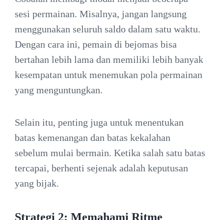
sesi permainan. Misalnya, jangan langsung
menggunakan seluruh saldo dalam satu waktu.
Dengan cara ini, pemain di bejomas bisa
bertahan lebih lama dan memiliki lebih banyak
kesempatan untuk menemukan pola permainan
yang menguntungkan.
Selain itu, penting juga untuk menentukan
batas kemenangan dan batas kekalahan
sebelum mulai bermain. Ketika salah satu batas
tercapai, berhenti sejenak adalah keputusan
yang bijak.
Strategi 2: Memahami Ritme