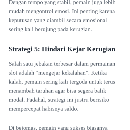
Dengan tempo yang stabil, pemain juga lebih
mudah mengontrol emosi. Ini penting karena
keputusan yang diambil secara emosional
sering kali berujung pada kerugian.
Strategi 5: Hindari Kejar Kerugian
Salah satu jebakan terbesar dalam permainan
slot adalah “mengejar kekalahan”. Ketika
kalah, pemain sering kali tergoda untuk terus
menambah taruhan agar bisa segera balik
modal. Padahal, strategi ini justru berisiko
mempercepat habisnya saldo.
Di bejomas, pemain yang sukses biasanya