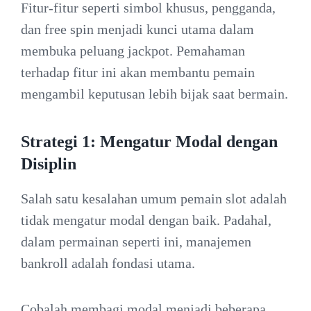
Fitur-fitur seperti simbol khusus, pengganda,
dan free spin menjadi kunci utama dalam
membuka peluang jackpot. Pemahaman
terhadap fitur ini akan membantu pemain
mengambil keputusan lebih bijak saat bermain.
Strategi 1: Mengatur Modal dengan
Disiplin
Salah satu kesalahan umum pemain slot adalah
tidak mengatur modal dengan baik. Padahal,
dalam permainan seperti ini, manajemen
bankroll adalah fondasi utama.
Cobalah membagi modal menjadi beberapa