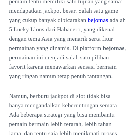
pemain tentu memiliki satu tujuan yang sama:
mendapatkan jackpot besar. Salah satu game
yang cukup banyak dibicarakan
bejomas
adalah
5 Lucky Lions dari Habanero, yang dikenal
dengan tema Asia yang menarik serta fitur
permainan yang dinamis. Di platform
bejomas
,
permainan ini menjadi salah satu pilihan
favorit karena menawarkan sensasi bermain
yang ringan namun tetap penuh tantangan.
Namun, berburu jackpot di slot tidak bisa
hanya mengandalkan keberuntungan semata.
Ada beberapa strategi yang bisa membantu
pemain bermain lebih terarah, lebih tahan
lama, dan tentu saja lebih menikmati proses