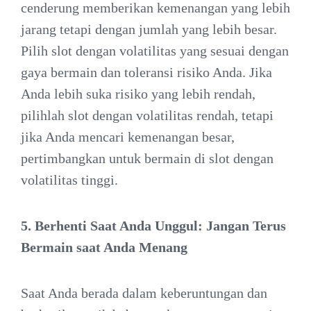
cenderung memberikan kemenangan yang lebih
jarang tetapi dengan jumlah yang lebih besar.
Pilih slot dengan volatilitas yang sesuai dengan
gaya bermain dan toleransi risiko Anda. Jika
Anda lebih suka risiko yang lebih rendah,
pilihlah slot dengan volatilitas rendah, tetapi
jika Anda mencari kemenangan besar,
pertimbangkan untuk bermain di slot dengan
volatilitas tinggi.
5. Berhenti Saat Anda Unggul: Jangan Terus
Bermain saat Anda Menang
Saat Anda berada dalam keberuntungan dan