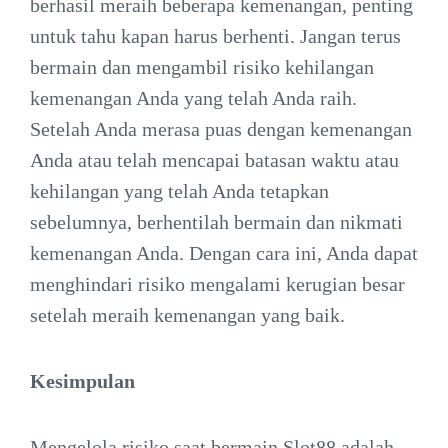
berhasil meraih beberapa kemenangan, penting
untuk tahu kapan harus berhenti. Jangan terus
bermain dan mengambil risiko kehilangan
kemenangan Anda yang telah Anda raih.
Setelah Anda merasa puas dengan kemenangan
Anda atau telah mencapai batasan waktu atau
kehilangan yang telah Anda tetapkan
sebelumnya, berhentilah bermain dan nikmati
kemenangan Anda. Dengan cara ini, Anda dapat
menghindari risiko mengalami kerugian besar
setelah meraih kemenangan yang baik.
Kesimpulan
Mengelola risiko saat bermain Slot88 adalah